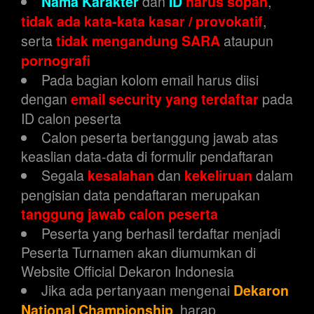
dan
,
Nama Karakter
ID
harus sopan
,
tidak ada kata-kata kasar / provokatif
serta
ataupun
tidak mengandung SARA
pornografi
Pada bagian kolom email harus diisi
dengan
pada
email security yang terdaftar
ID calon peserta
Calon peserta bertanggung jawab atas
keaslian data-data di formulir pendaftaran
Segala
dan
dalam
kesalahan
kekeliruan
pengisian data pendaftaran merupakan
tanggung jawab calon peserta
Peserta yang berhasil terdaftar menjadi
Peserta Turnamen akan diumumkan di
Website Official Dekaron Indonesia
Jika ada pertanyaan mengenai
Dekaron
, harap
National Championship