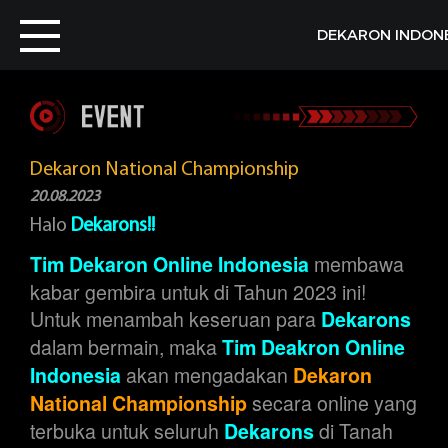
Toggle
DEKARON
DEKARON INDON
navigation
INDONESIA
Home
News
Dekaron National Championship
20.08.2023
Member
Halo
Dekarons!!
membawa
Tim Dekaron Online Indonesia
kabar gembira untuk di Tahun 2023 ini!
Download
Untuk menambah keseruan para
Dekarons
dalam bermain, maka
Tim Deakron Online
akan mengadakan
Indonesia
Dekaron
Karonium
secara online yang
National Championship
terbuka untuk seluruh
di Tanah
Dekarons