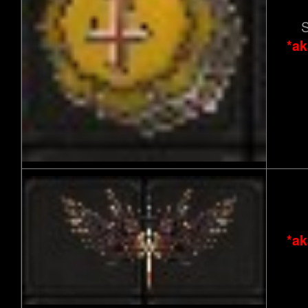
S
*ak
*ak